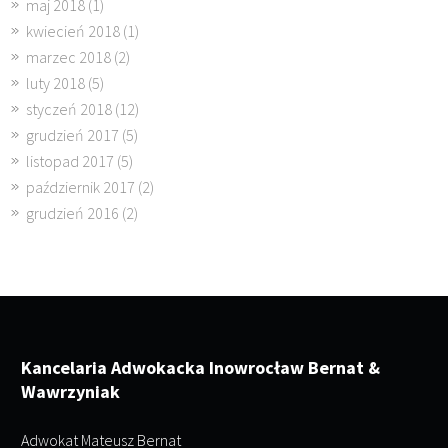
maj 2018
(1)
kwiecień 2018
(1)
marzec 2018
(2)
luty 2018
(5)
styczeń 2018
(12)
grudzień 2017
(5)
listopad 2017
(5)
październik 2017
(2)
grudzień 2016
(2)
Kancelaria Adwokacka Inowrocław Bernat &
Wawrzyniak
Adwokat Mateusz Bernat