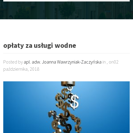
opłaty za usługi wodne
Posted by
apl. adw. Joanna Wawrzyniak-Zaczyńska
in , on02
października, 2018