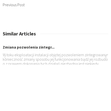
Previous Post
Similar Articles
Zmiana pozwolenia zintegr...
W toku eksploatacji instalacji objętej pozwoleniem zintegrowany
konieczność zmiany sposobu jej funkcjonowania bądź jej rozbudow
o z prawem dokonania tych działań niezbędna jest niekiedy
Dziedziczenie gospodarstw...
Dziedziczenie gospodarstwa rolnego jest jednym z bardziej skomp
gadnień prawa spadkowego, gdyż podlega szczególnym rygorom. 
przypadkach tj. dla spadków otwartych przed 14 lutym 2001 roku
Rozwód
Gdy po między małżonkami od dłuższego czasu się nie układa, bra
porozumienia w praktycznie każdej dziedzinie życia bądź dochodz
ia przez jednego z nich wspólnego