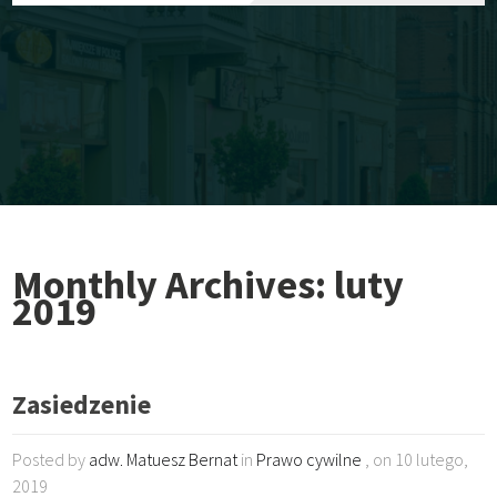
Monthly Archives: luty
2019
Zasiedzenie
Posted by
adw. Matuesz Bernat
in
Prawo cywilne
, on 10 lutego,
2019