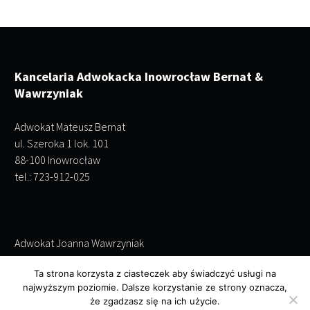
Kancelaria Adwokacka Inowrocław Bernat &
Wawrzyniak
Adwokat Mateusz Bernat
ul. Szeroka 1 lok. 101
88-100 Inowrocław
tel.: 723-912-025
Adwokat Joanna Wawrzyniak
ul. Szeroka 1 lok. 101
Ta strona korzysta z ciasteczek aby świadczyć usługi na
88-100 Inowrocław
najwyższym poziomie. Dalsze korzystanie ze strony oznacza,
tel.: 695-243-952
że zgadzasz się na ich użycie.