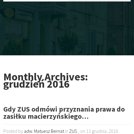
Monthly Archives:
grudzień 2016
Gdy ZUS odmówi przyznania prawa do
zasiłku macierzyńskiego…
Posted by
adw. Matuesz Bernat
in
ZUS
, on 11 grudnia, 2016