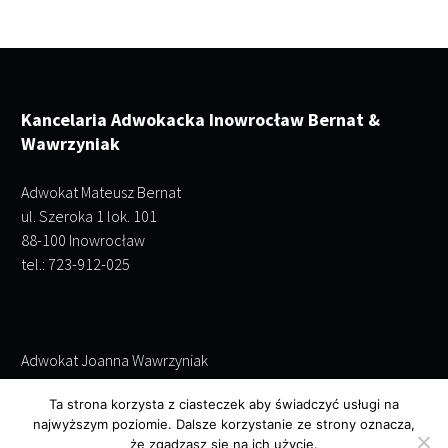
Kancelaria Adwokacka Inowrocław Bernat &
Wawrzyniak
Adwokat Mateusz Bernat
ul. Szeroka 1 lok. 101
88-100 Inowrocław
tel.: 723-912-025
Adwokat Joanna Wawrzyniak
ul. Szeroka 1 lok. 101
Ta strona korzysta z ciasteczek aby świadczyć usługi na
88-100 Inowrocław
najwyższym poziomie. Dalsze korzystanie ze strony oznacza,
tel.: 695-243-952
że zgadzasz się na ich użycie.