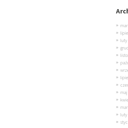
Arc
mar
lipi
luty
gru
lis
paź
wrz
lipi
cze
maj
kwi
mar
luty
sty