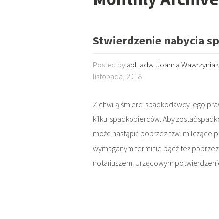
Stwierdzenie nabycia s
Posted by
apl. adw. Joanna Wawrzynia
listopada, 2018
Z chwilą śmierci spadkodawcy jego pr
kilku spadkobierców. Aby zostać spadko
może nastąpić poprzez tzw. milczące pr
wymaganym terminie bądź też poprzez
notariuszem. Urzędowym potwierdzenie