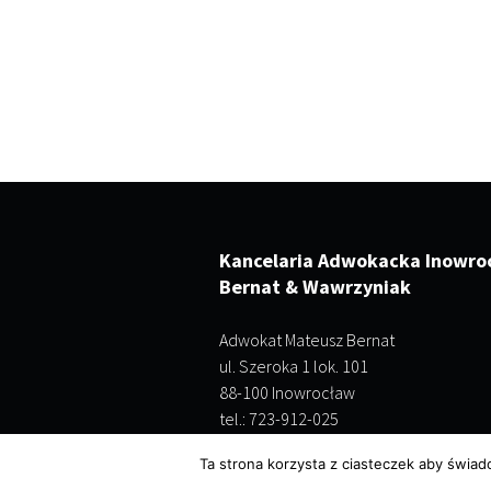
Kancelaria Adwokacka Inowro
Bernat & Wawrzyniak
Adwokat Mateusz Bernat
ul. Szeroka 1 lok. 101
88-100 Inowrocław
tel.: 723-912-025
Ta strona korzysta z ciasteczek aby świad