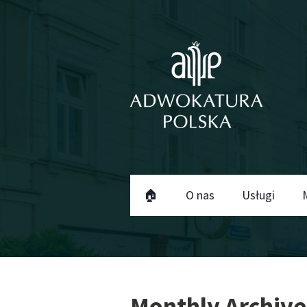
🏠
O nas
Usługi
Monthly Archive