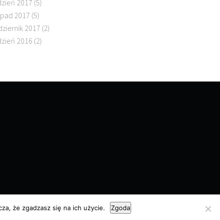
dzień 2017
(5)
topad 2017
(5)
dziernik 2017
(2)
dzień 2016
(2)
za, że zgadzasz się na ich użycie.
Zgoda