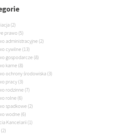
egorie
iacja
(2)
e prawo
(5)
wo administracyjne
(2)
wo cywilne
(13)
wo gospodarcze
(8)
wo karne
(8)
wo ochrony środowiska
(3)
wo pracy
(3)
wo rodzinne
(7)
wo rolne
(6)
wo spadkowe
(2)
wo wodne
(6)
cia Kancelarii
(1)
(2)