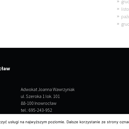
gru
lis
paź
gru
cław
Adwokat Joanna Wawrzyniak
ul. Szeroka 1 lok. 101
88-100 Inowrocław
tel.: 695-243-952
czyć usługi na najwyższym poziomie. Dalsze korzystanie ze strony oznac