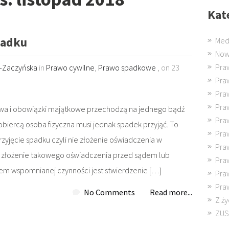
Kat
padku
Med
Now
Pra
k-Zaczyńska
in
Prawo cywilne
,
Prawo spadkowe
, on 23
Pra
Pra
Pra
awa i obowiązki majątkowe przechodzą na jednego bądź
Pra
biercą osoba fizyczna musi jednak spadek przyjąć. To
Pra
zyjęcie spadku czyli nie złożenie oświadczenia w
Pra
 złożenie takowego oświadczenia przed sądem lub
Pra
m wspomnianej czynności jest stwierdzenie […]
Pra
Pra
No Comments
Read more...
Z ży
ZUS