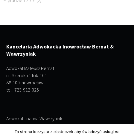
grudzień 2016
(2)
Kancelaria Adwokacka Inowrocław Bernat &
Wawrzyniak
Adwokat Mateusz Bernat
ul. Szeroka 1 lok. 101
88-100 Inowrocław
tel.: 723-912-025
Adwokat Joanna Wawrzyniak
ul. Szeroka 1 lok. 101
Ta strona korzysta z ciasteczek aby świadczyć usługi na
88-100 Inowrocław