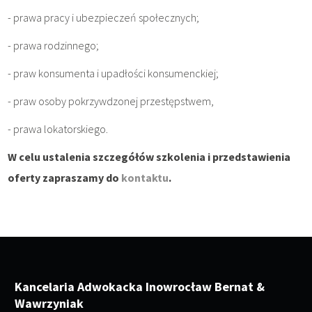
- prawa pracy i ubezpieczeń społecznych;
- prawa rodzinnego;
- praw konsumenta i upadłości konsumenckiej;
- praw osoby pokrzywdzonej przestępstwem,
- prawa lokatorskiego.
W celu ustalenia szczegółów szkolenia i przedstawienia
oferty zapraszamy do
kontaktu
.
Kancelaria Adwokacka Inowrocław Bernat &
Wawrzyniak