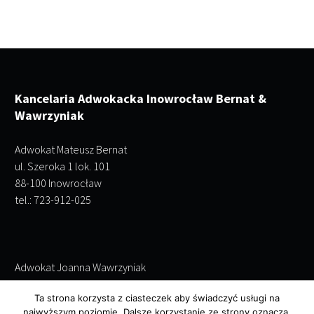
Kancelaria Adwokacka Inowrocław Bernat &
Wawrzyniak
Adwokat Mateusz Bernat
ul. Szeroka 1 lok. 101
88-100 Inowrocław
tel.: 723-912-025
Adwokat Joanna Wawrzyniak
ul. Szeroka 1 lok. 101
Ta strona korzysta z ciasteczek aby świadczyć usługi na
88-100 Inowrocław
najwyższym poziomie. Dalsze korzystanie ze strony oznacza,