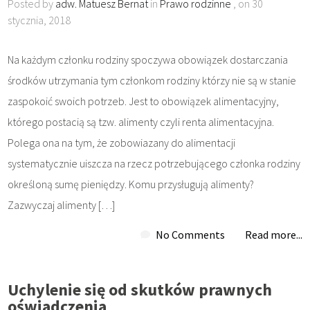
Posted by
adw. Matuesz Bernat
in
Prawo rodzinne
, on 30
stycznia, 2018
Na każdym członku rodziny spoczywa obowiązek dostarczania
środków utrzymania tym członkom rodziny którzy nie są w stanie
zaspokoić swoich potrzeb. Jest to obowiązek alimentacyjny,
którego postacią są tzw. alimenty czyli renta alimentacyjna.
Polega ona na tym, że zobowiazany do alimentacji
systematycznie uiszcza na rzecz potrzebującego członka rodziny
określoną sumę pieniędzy. Komu przysługują alimenty?
Zazwyczaj alimenty […]
No Comments
Read more...
Uchylenie się od skutków prawnych
oświadczenia