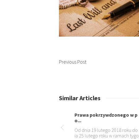
Previous Post
Similar Articles
Prawa pokrzywdzonego w p
Skutki nar
o...
Ustawa z dni
Od dnia 19 lutego 2018 roku do dn
rawo wodne 
ia 25 lutego roku w ramach tygodn
odmioty pro