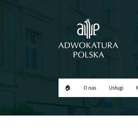
🏠
O nas
Usługi