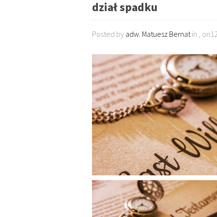
dział spadku
Posted by
adw. Matuesz Bernat
in , on1