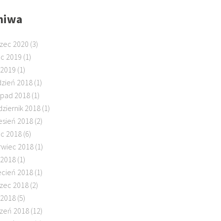
hiwa
zec 2020
(3)
ec 2019
(1)
 2019
(1)
dzień 2018
(1)
topad 2018
(1)
dziernik 2018
(1)
esień 2018
(2)
ec 2018
(6)
rwiec 2018
(1)
 2018
(1)
ecień 2018
(1)
Odszkodowanie za szkody w...
Ug
zec 2018
(2)
m.
 2018
(5)
go
Początek wiosny to czas zwiększo
orm
nych obaw pośród rolników. Ich pr
Od
czeń 2018
(12)
jes
zedmiotem jest wpływ pogody na
od