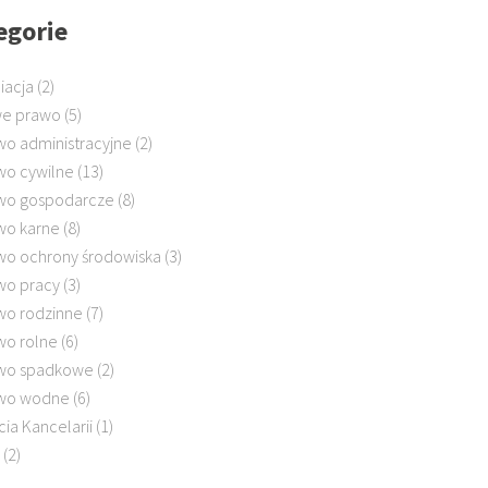
egorie
iacja
(2)
e prawo
(5)
wo administracyjne
(2)
wo cywilne
(13)
wo gospodarcze
(8)
wo karne
(8)
wo ochrony środowiska
(3)
wo pracy
(3)
wo rodzinne
(7)
wo rolne
(6)
wo spadkowe
(2)
wo wodne
(6)
cia Kancelarii
(1)
(2)