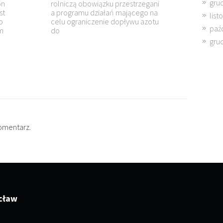
gru
owiązku przestrzegani
t ryzyko ponoszenia odpowiedz
działań mającego na
ności za zobowiązania. W spółc
lis
czenie dopływu azotu
omandytowe rozkłada się ona 
paź
dwa podmioty komplementari
a
gru
omentarz.
cław