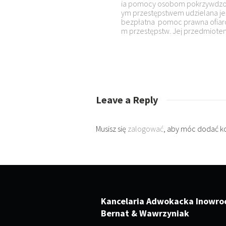
ia pomocy osobom pokrzywdzon
rolniczą ob
ym przestępstwem udzielana jest
a programu 
bezpłatna pomoc prawna ofiaro
celu ograni
m przestępstw. Jej przedmiotem
do
Leave a Reply
Musisz się
zalogować
, aby móc dodać k
Kancelaria Adwokacka Inowro
Bernat & Wawrzyniak