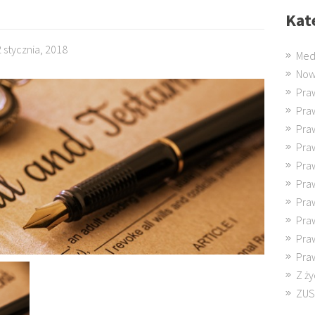
Kat
2 stycznia, 2018
Med
Now
Pra
Pra
Pra
Pra
Pra
Pra
Pra
Pra
Pra
Pra
Z ży
ZUS