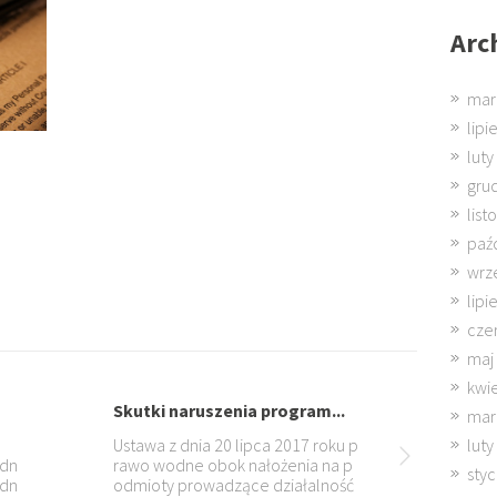
Arc
mar
lipi
luty
gru
lis
paź
wrz
lipi
cze
maj
kwi
uszenia program...
Odpowiedzialność za zob...
mar
luty
a 20 lipca 2017 roku p
Głównym czynnikiem od które
obok nałożenia na p
wspólnicy uzależniają wybór f
sty
wadzące działalność
y prowadzenia działalności jest 