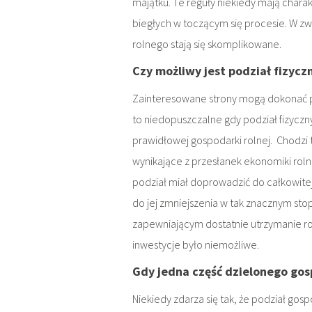
majątku. Te reguły niekiedy mają chara
biegłych w toczącym się procesie. W 
rolnego stają się skomplikowane.
Czy możliwy jest podział fizyc
Zainteresowane strony mogą dokonać p
to niedopuszczalne gdy podział fizycz
prawidłowej gospodarki rolnej. Chodzi t
wynikające z przesłanek ekonomiki rol
podział miał doprowadzić do całkowitej
do jej zmniejszenia w tak znacznym sto
zapewniającym dostatnie utrzymanie ro
inwestycje było niemożliwe.
Gdy jedna część dzielonego go
Niekiedy zdarza się tak, że podział go