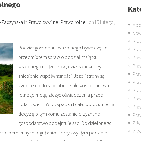
olnego
Kat
k-Zaczyńska
in
Prawo cywilne
,
Prawo rolne
, on15 lutego,
Med
Now
Pra
Podział gospodarstwa rolnego bywa często
Pra
przedmiotem spraw o podział majątku
Pra
Pra
wspólnego małżonków, dział spadku czy
Pra
zniesienie współwłasności. Jeżeli strony są
Pra
zgodne co do sposobu działu gospodarstwa
Pra
rolnego mogą złożyć oświadczenia przed
Pra
notariuszem. W przypadku braku porozumienia
Pra
decyzję o tym komu zostanie przyznane
Pra
Z ży
gospodarstwo podejmuje sąd. Do dzielonego
ZUS
nie odmiennych reguł aniżeli przy zwykłym podziale