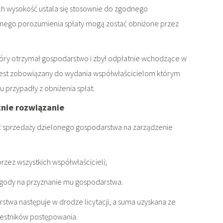
Ich wysokość ustala się stosownie do zgodnego
nego porozumienia spłaty mogą zostać obniżone przez
który otrzymał gospodarstwo i zbył odpłatnie wchodzące w
t jest zobowiązany do wydania współwłaścicielom którym
u przypadły z obniżenia spłat.
nie rozwiązanie
ść sprzedaży dzielonego gospodarstwa na zarządzenie
rzez wszystkich współwłaścicieli;
 zgody na przyznanie mu gospodarstwa.
stwa następuje w drodze licytacji, a suma uzyskana ze
zestników postępowania.