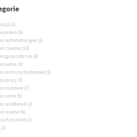
egorie
iacja
(2)
e prawo
(5)
wo administracyjne
(2)
wo cywilne
(13)
wo gospodarcze
(8)
wo karne
(8)
wo ochrony środowiska
(3)
wo pracy
(3)
wo rodzinne
(7)
wo rolne
(6)
wo spadkowe
(2)
wo wodne
(6)
cia Kancelarii
(1)
(2)