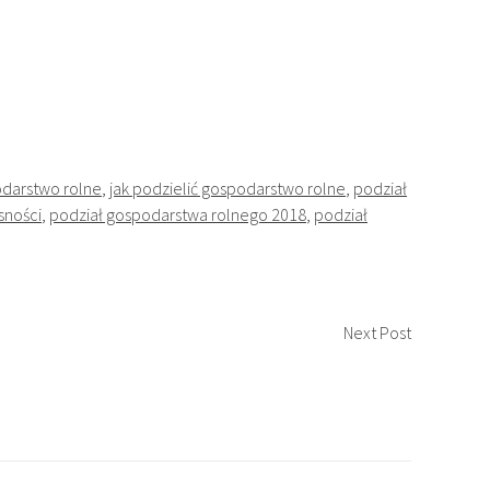
darstwo rolne
,
jak podzielić gospodarstwo rolne
,
podział
sności
,
podział gospodarstwa rolnego 2018
,
podział
Next Post