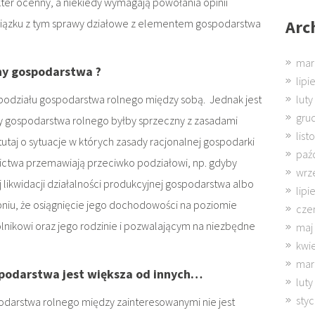
kter ocenny, a niekiedy wymagają powołania opinii
Arc
związku z tym sprawy działowe z elementem gospodarstwa
mar
zny gospodarstwa ?
lipi
luty
odziału gospodarstwa rolnego między sobą. Jednak jest
gru
ny gospodarstwa rolnego byłby sprzeczny z zasadami
lis
utaj o sytuacje w których zasady racjonalnej gospodarki
paź
nictwa przemawiają przeciwko podziałowi, np. gdyby
wrz
 likwidacji działalności produkcyjnej gospodarstwa albo
lipi
pniu, że osiągnięcie jego dochodowości na poziomie
cze
lnikowi oraz jego rodzinie i pozwalającym na niezbędne
maj
kwi
mar
spodarstwa jest większa od innych…
luty
sty
spodarstwa rolnego między zainteresowanymi nie jest