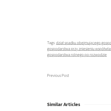
Tags:
dział spadku obejmującego gospo
gospodarstwa przy zniesieniu współwła
gospodarstwa rolnego po rozwodzie
Previous Post
Similar Articles