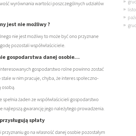
gru
liwość wyrównania wartości poszczególnych udziałów
lis
paź
ny jest nie możliwy ?
gru
olnego nie jest możliwy to może być ono przyznane
godę pozostali współwłaściciele.
anie gospodarstwa danej osobie…
ainteresowanych gospodarstwo rolne powinno zostać
 stale w nim pracuje, chyba, że interes społeczno-
ą osobą.
nie spełnia żaden ze współwłaścicieli gospodarstwo
e najlepszą gwarancję jego należytego prowadzenia.
przysługują spłaty
 przyznaniu go na własność danej osobie pozostałym