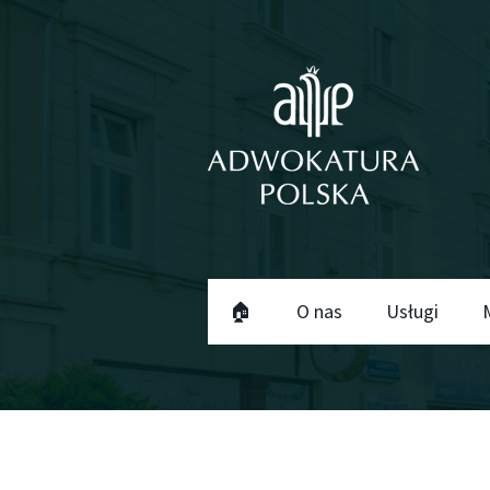
🏠
O nas
Usługi