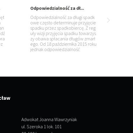
Alimenty – kto, kie...
aobs
Na każdym członku rodziny spoczy
ania
wa obowiązek dostarczania środk
ospod
ów utrzymania tym członkom rodz
ndyto
iny którzy nie są w stanie zaspokoi
 decy
ć swoich potrzeb. Jest to obowiąz
 prze
ek alimentacyjny, którego postaci
ą są
cław
Adwokat Joanna Wawrzyniak
ul. Szeroka 1 lok. 101