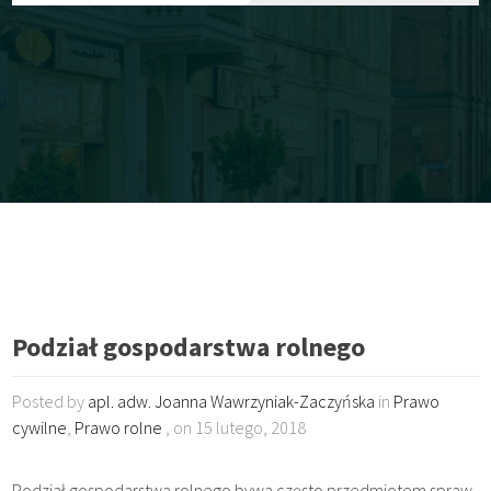
Podział gospodarstwa rolnego
Posted by
apl. adw. Joanna Wawrzyniak-Zaczyńska
in
Prawo
cywilne
,
Prawo rolne
, on 15 lutego, 2018
Podział gospodarstwa rolnego bywa często przedmiotem spraw