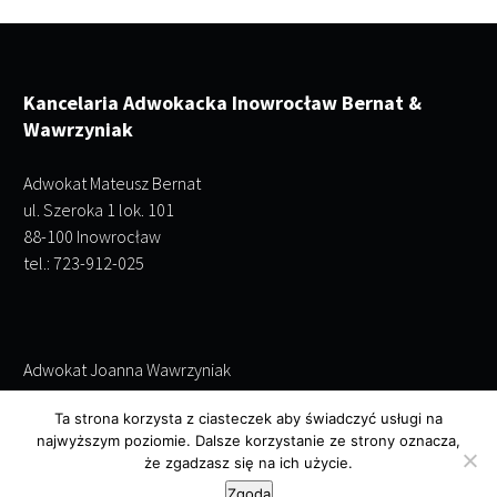
Kancelaria Adwokacka Inowrocław Bernat &
Wawrzyniak
Adwokat Mateusz Bernat
ul. Szeroka 1 lok. 101
88-100 Inowrocław
tel.: 723-912-025
Adwokat Joanna Wawrzyniak
ul. Szeroka 1 lok. 101
Ta strona korzysta z ciasteczek aby świadczyć usługi na
88-100 Inowrocław
najwyższym poziomie. Dalsze korzystanie ze strony oznacza,
tel.: 695-243-952
że zgadzasz się na ich użycie.
Zgoda