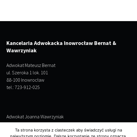
Kancelaria Adwokacka Inowrocław Bernat &
Wawrzyniak
Adwokat Mateusz Bernat
ul. Szeroka 1 lok. 101
88-100 Inowrocław
tel.: 723-912-025
Adwokat Joanna Wawrzyniak
ul. Szeroka 1 lok. 101
Ta strona korzysta z ciasteczek aby świadczyć usługi na
88-100 Inowrocław
najwyższym poziomie. Dalsze korzystanie ze strony oznacza,