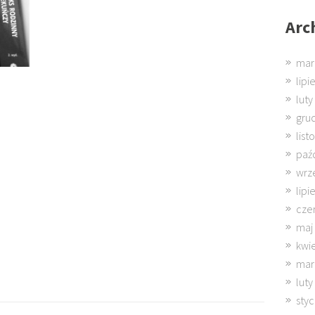
Arc
mar
lipi
luty
gru
lis
paź
wrz
lipi
cze
maj
kwi
mar
luty
sty