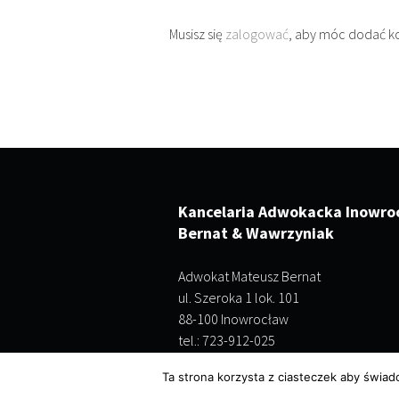
Musisz się
zalogować
, aby móc dodać k
Kancelaria Adwokacka Inowro
Bernat & Wawrzyniak
Adwokat Mateusz Bernat
ul. Szeroka 1 lok. 101
88-100 Inowrocław
tel.: 723-912-025
Ta strona korzysta z ciasteczek aby świad