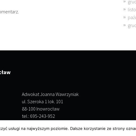
gru
lis
omentarz.
paź
gru
cław
Adwokat Joanna Wawrzyniak
ul. Szeroka 1 lok. 101
88-100 Inowrocław
tel.: 695-243-952
czyć usługi na najwyższym poziomie. Dalsze korzystanie ze strony oznac