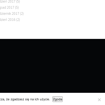
dzień 2017
(5)
topad 2017
(5)
dziernik 2017
(2)
dzień 2016
(2)
za, że zgadzasz się na ich użycie.
Zgoda