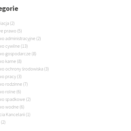
egorie
iacja
(2)
e prawo
(5)
wo administracyjne
(2)
wo cywilne
(13)
wo gospodarcze
(8)
wo karne
(8)
wo ochrony środowiska
(3)
wo pracy
(3)
wo rodzinne
(7)
wo rolne
(6)
wo spadkowe
(2)
wo wodne
(6)
cia Kancelarii
(1)
(2)