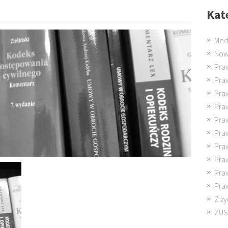
Kat
Med
Now
Pra
Pra
Pra
Pra
Pra
Pra
Pra
Pra
Pra
Pra
Z ży
ZUS