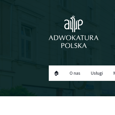
🏠
O nas
Usługi