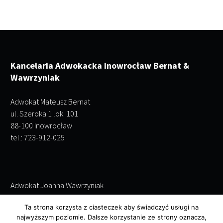
Kancelaria Adwokacka Inowrocław Bernat &
Wawrzyniak
Adwokat Mateusz Bernat
ul. Szeroka 1 lok. 101
88-100 Inowrocław
tel.: 723-912-025
Adwokat Joanna Wawrzyniak
ul. Szeroka 1 lok. 101
Ta strona korzysta z ciasteczek aby świadczyć usługi na
88-100 Inowrocław
najwyższym poziomie. Dalsze korzystanie ze strony oznacza,
tel.: 695-243-952