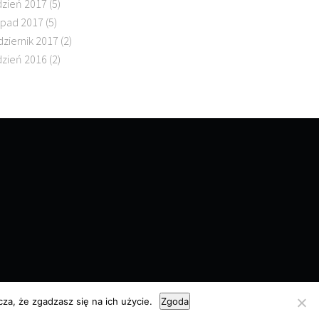
dzień 2017
(5)
topad 2017
(5)
dziernik 2017
(2)
dzień 2016
(2)
za, że zgadzasz się na ich użycie.
Zgoda