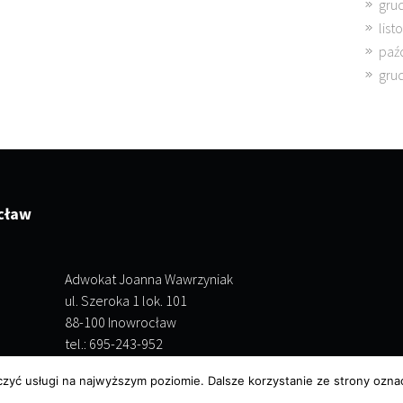
gru
lis
paź
gru
cław
Adwokat Joanna Wawrzyniak
ul. Szeroka 1 lok. 101
88-100 Inowrocław
tel.: 695-243-952
czyć usługi na najwyższym poziomie. Dalsze korzystanie ze strony oznac