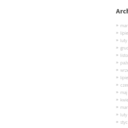
Arc
mar
lipi
luty
gru
lis
paź
wrz
lipi
cze
maj
kwi
mar
luty
sty