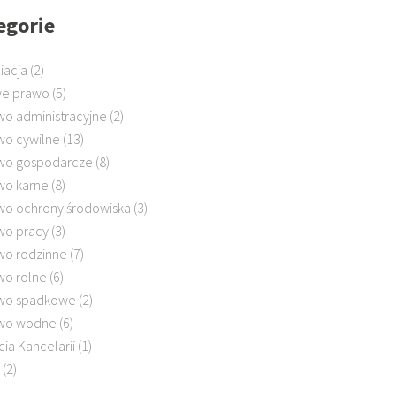
egorie
iacja
(2)
e prawo
(5)
wo administracyjne
(2)
wo cywilne
(13)
wo gospodarcze
(8)
wo karne
(8)
wo ochrony środowiska
(3)
wo pracy
(3)
wo rodzinne
(7)
wo rolne
(6)
wo spadkowe
(2)
wo wodne
(6)
cia Kancelarii
(1)
(2)