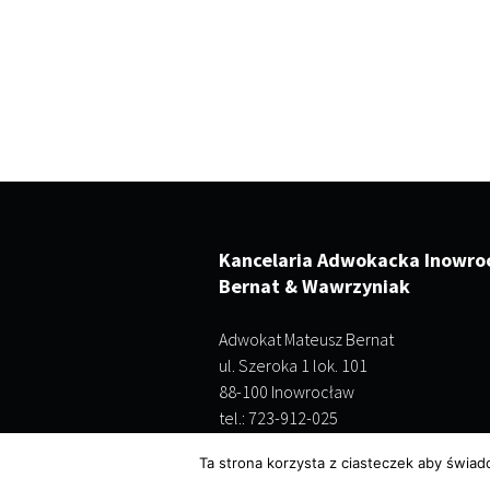
Kancelaria Adwokacka Inowro
Bernat & Wawrzyniak
Adwokat Mateusz Bernat
ul. Szeroka 1 lok. 101
88-100 Inowrocław
tel.: 723-912-025
Ta strona korzysta z ciasteczek aby świad