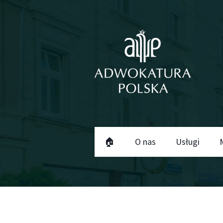
🏠
O nas
Usługi