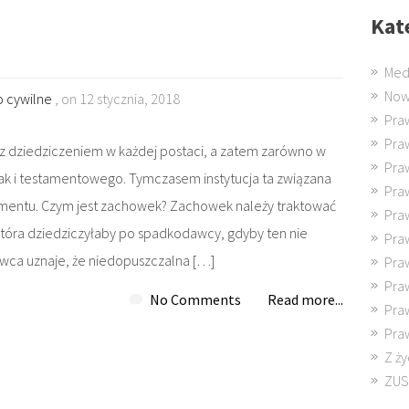
Kat
Med
Now
 cywilne
, on 12 stycznia, 2018
Pra
Pra
 z dziedziczeniem w każdej postaci, a zatem zarówno w
Pra
ak i testamentowego. Tymczasem instytucja ta związana
Pra
tamentu. Czym jest zachowek? Zachowek należy traktować
Pra
która dziedziczyłaby po spadkodawcy, gdyby ten nie
Pra
awca uznaje, że niedopuszczalna […]
Pra
Pra
No Comments
Read more...
Pra
Pra
Z ży
ZUS