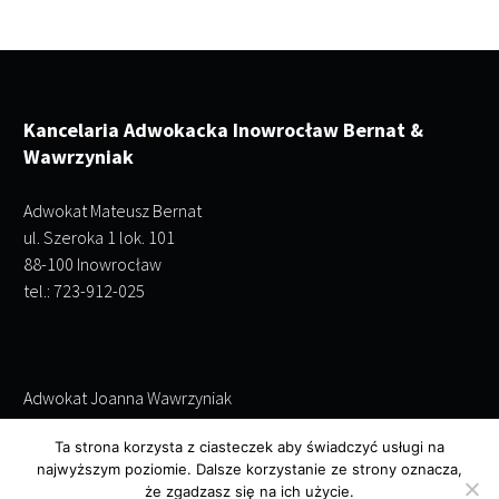
Kancelaria Adwokacka Inowrocław Bernat &
Wawrzyniak
Adwokat Mateusz Bernat
ul. Szeroka 1 lok. 101
88-100 Inowrocław
tel.: 723-912-025
Adwokat Joanna Wawrzyniak
ul. Szeroka 1 lok. 101
Ta strona korzysta z ciasteczek aby świadczyć usługi na
88-100 Inowrocław
najwyższym poziomie. Dalsze korzystanie ze strony oznacza,
tel.: 695-243-952
że zgadzasz się na ich użycie.