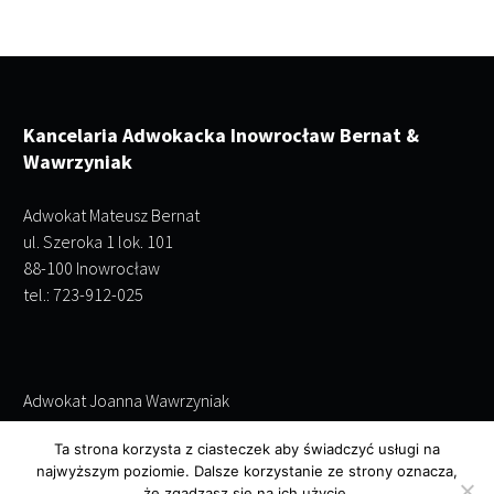
Kancelaria Adwokacka Inowrocław Bernat &
Wawrzyniak
Adwokat Mateusz Bernat
ul. Szeroka 1 lok. 101
88-100 Inowrocław
tel.: 723-912-025
Adwokat Joanna Wawrzyniak
ul. Szeroka 1 lok. 101
Ta strona korzysta z ciasteczek aby świadczyć usługi na
88-100 Inowrocław
najwyższym poziomie. Dalsze korzystanie ze strony oznacza,
tel.: 695-243-952
że zgadzasz się na ich użycie.