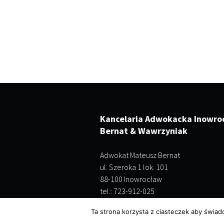
Kancelaria Adwokacka Inowro
Bernat & Wawrzyniak
Adwokat Mateusz Bernat
ul. Szeroka 1 lok. 101
88-100 Inowrocław
tel.: 723-912-025
Ta strona korzysta z ciasteczek aby świad