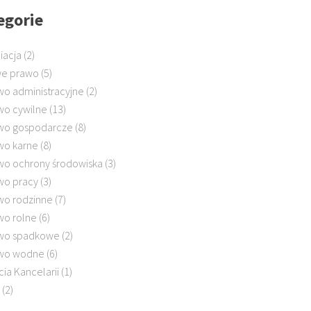
egorie
iacja
(2)
e prawo
(5)
wo administracyjne
(2)
wo cywilne
(13)
wo gospodarcze
(8)
wo karne
(8)
wo ochrony środowiska
(3)
wo pracy
(3)
wo rodzinne
(7)
wo rolne
(6)
wo spadkowe
(2)
wo wodne
(6)
cia Kancelarii
(1)
(2)