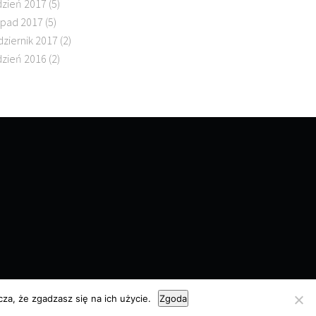
dzień 2017
(5)
topad 2017
(5)
dziernik 2017
(2)
dzień 2016
(2)
za, że zgadzasz się na ich użycie.
Zgoda