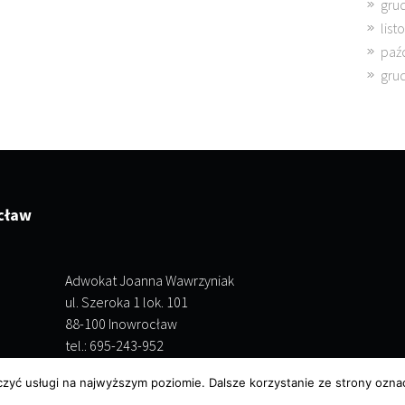
gru
lis
paź
gru
cław
Adwokat Joanna Wawrzyniak
ul. Szeroka 1 lok. 101
88-100 Inowrocław
tel.: 695-243-952
czyć usługi na najwyższym poziomie. Dalsze korzystanie ze strony oznac