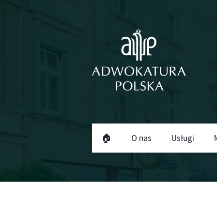
🏠
O nas
Usługi