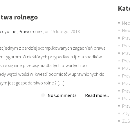
Kat
stwa rolnego
Med
Now
 cywilne
,
Prawo rolne
, on 15 lutego, 2018
Pra
Pra
est jednym z bardziej skomplikowanych zagadnień prawa
Pra
 rygorom. W niektórych przypadkach tj. dla spadków
Pra
uje się inne przepisy niż dla tych otwartych po
Pra
edy wątpliwości w kwestii podmiotów uprawnionych do
Pra
zym jest gospodarstwo rolne ? […]
Pra
Pra
No Comments
Read more...
Pra
Pra
Z ży
ZUS