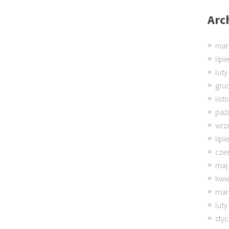
Arc
mar
lipi
luty
gru
lis
paź
wrz
lipi
cze
maj
kwi
mar
luty
sty