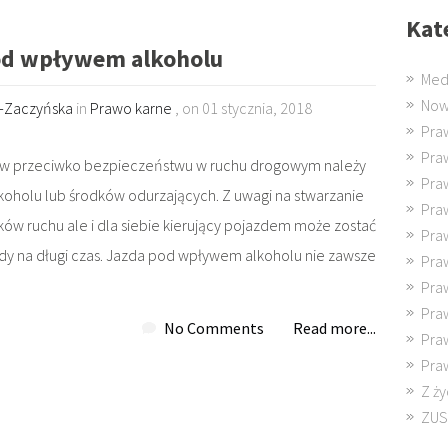
Kat
od wpływem alkoholu
Med
Now
k-Zaczyńska
in
Prawo karne
, on 01 stycznia, 2018
Pra
Pra
stw przeciwko bezpieczeństwu w ruchu drogowym należy
Pra
holu lub środków odurzających. Z uwagi na stwarzanie
Pra
ików ruchu ale i dla siebie kierujący pojazdem może zostać
Pra
dy na długi czas. Jazda pod wpływem alkoholu nie zawsze
Pra
Pra
Pra
No Comments
Read more...
Pra
Pra
Z ży
ZUS