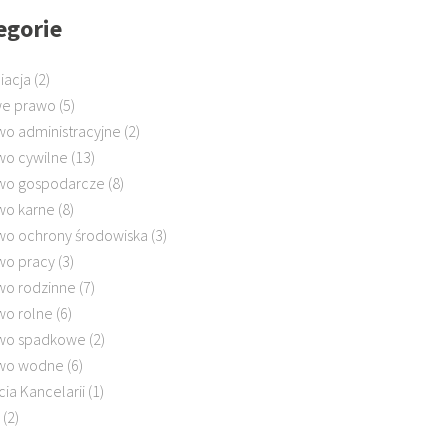
egorie
iacja
(2)
e prawo
(5)
wo administracyjne
(2)
wo cywilne
(13)
wo gospodarcze
(8)
wo karne
(8)
wo ochrony środowiska
(3)
wo pracy
(3)
wo rodzinne
(7)
wo rolne
(6)
wo spadkowe
(2)
wo wodne
(6)
cia Kancelarii
(1)
(2)