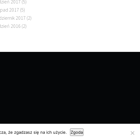
dzień 2017
(5)
topad 2017
(5)
dziernik 2017
(2)
dzień 2016
(2)
za, że zgadzasz się na ich użycie.
Zgoda