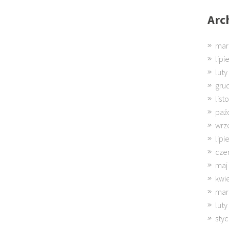
Arc
mar
lipi
luty
gru
lis
paź
wrz
lipi
cze
maj
kwi
mar
luty
sty