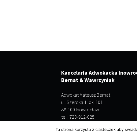
Kancelaria Adwokacka Inowro
Bernat & Wawrzyniak
Adwokat Mateusz Bernat
ul. Szeroka 1 lok. 101
88-100 Inowrocław
tel.: 723-912-025
Ta strona korzysta z ciasteczek aby świad