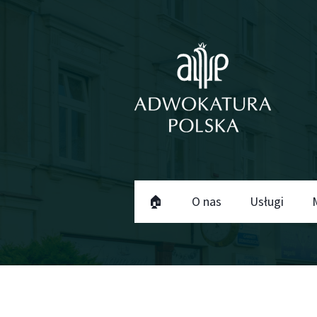
🏠
O nas
Usługi