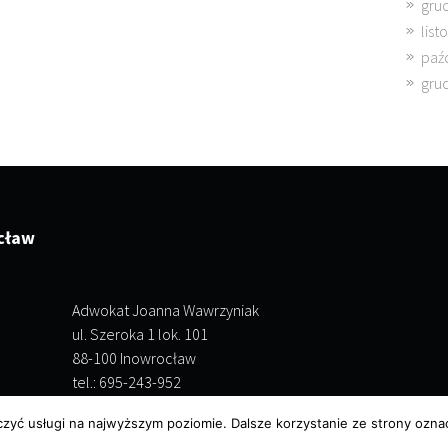
gru
lis
paź
gru
cław
Adwokat Joanna Wawrzyniak
ul. Szeroka 1 lok. 101
88-100 Inowrocław
tel.: 695-243-952
czyć usługi na najwyższym poziomie. Dalsze korzystanie ze strony oznac