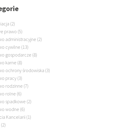
egorie
iacja
(2)
e prawo
(5)
wo administracyjne
(2)
wo cywilne
(13)
wo gospodarcze
(8)
wo karne
(8)
wo ochrony środowiska
(3)
wo pracy
(3)
wo rodzinne
(7)
wo rolne
(6)
wo spadkowe
(2)
wo wodne
(6)
cia Kancelarii
(1)
(2)