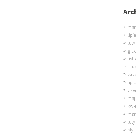
Arc
mar
lipi
luty
gru
lis
paź
wrz
lipi
cze
maj
kwi
mar
luty
sty