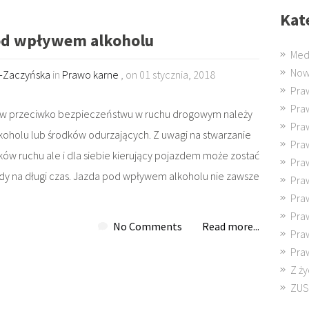
Kat
od wpływem alkoholu
Med
Now
k-Zaczyńska
in
Prawo karne
, on 01 stycznia, 2018
Pra
Pra
stw przeciwko bezpieczeństwu w ruchu drogowym należy
Pra
holu lub środków odurzających. Z uwagi na stwarzanie
Pra
ików ruchu ale i dla siebie kierujący pojazdem może zostać
Pra
dy na długi czas. Jazda pod wpływem alkoholu nie zawsze
Pra
Pra
Pra
No Comments
Read more...
Pra
Pra
Z ży
ZUS