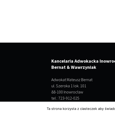
Kancelaria Adwokacka Inowro
Bernat & Wawrzyniak
Adwokat Mateusz Bernat
ul. Szeroka 1 lok. 101
88-100 Inowrocław
tel.: 723-912-025
Ta strona korzysta z ciasteczek aby świad