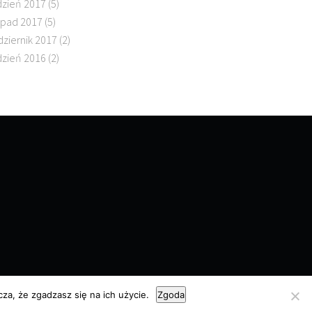
dzień 2017
(5)
topad 2017
(5)
dziernik 2017
(2)
dzień 2016
(2)
za, że zgadzasz się na ich użycie.
Zgoda