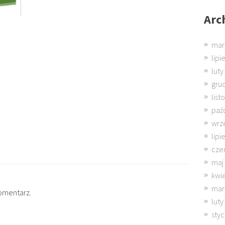
Arc
mar
lipi
luty
gru
lis
paź
wrz
lipi
cze
maj
kwi
mar
omentarz.
luty
sty