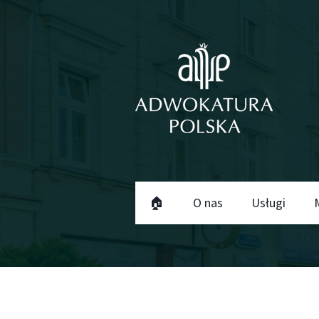
🏠
O nas
Usługi