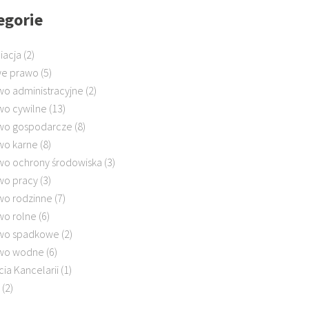
egorie
iacja
(2)
e prawo
(5)
wo administracyjne
(2)
wo cywilne
(13)
wo gospodarcze
(8)
wo karne
(8)
wo ochrony środowiska
(3)
wo pracy
(3)
wo rodzinne
(7)
wo rolne
(6)
wo spadkowe
(2)
wo wodne
(6)
cia Kancelarii
(1)
(2)