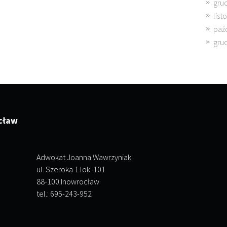
gru
lis
paź
gru
cław
Adwokat Joanna Wawrzyniak
ul. Szeroka 1 lok. 101
88-100 Inowrocław
tel.: 695-243-952