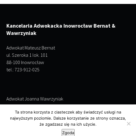
Kancelaria Adwokacka Inowrocław Bernat &
Wawrzyniak
Adwokat Mateusz Bernat
ul. Szeroka 1 lok. 101
88-100 Inowrocław
tel.: 723-912-025
Adwokat Joanna Wawrzyniak
ul. Szeroka 1 lok. 101
Ta strona korzysta z ciasteczek aby świadczyć usługi na
88-100 Inowrocław
najwyższym poziomie. Dalsze korzystanie ze strony oznacza,
tel.: 695-243-952
że zgadzasz się na ich użycie.
Zgoda