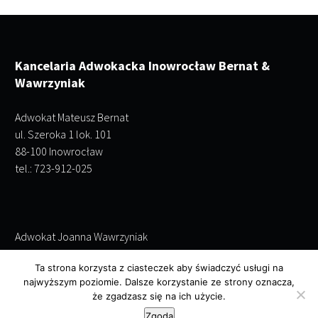
Kancelaria Adwokacka Inowrocław Bernat &
Wawrzyniak
Adwokat Mateusz Bernat
ul. Szeroka 1 lok. 101
88-100 Inowrocław
tel.: 723-912-025
Adwokat Joanna Wawrzyniak
ul. Szeroka 1 lok. 101
Ta strona korzysta z ciasteczek aby świadczyć usługi na
88-100 Inowrocław
najwyższym poziomie. Dalsze korzystanie ze strony oznacza,
tel.: 695-243-952
że zgadzasz się na ich użycie.
Zgoda