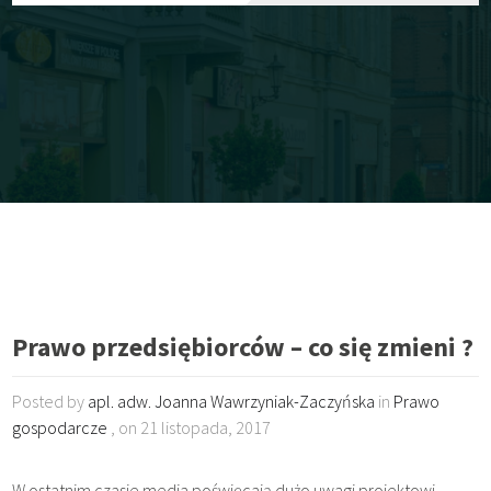
Prawo przedsiębiorców – co się zmieni ?
Posted by
apl. adw. Joanna Wawrzyniak-Zaczyńska
in
Prawo
gospodarcze
, on 21 listopada, 2017
W ostatnim czasie media poświęcają dużo uwagi projektowi