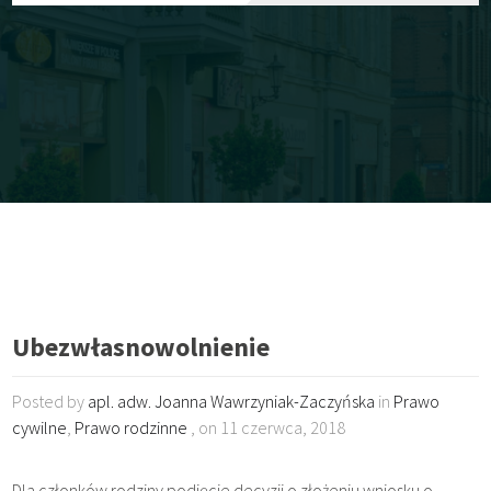
Ubezwłasnowolnienie
Posted by
apl. adw. Joanna Wawrzyniak-Zaczyńska
in
Prawo
cywilne
,
Prawo rodzinne
, on 11 czerwca, 2018
Dla członków rodziny podjęcie decyzji o złożeniu wniosku o