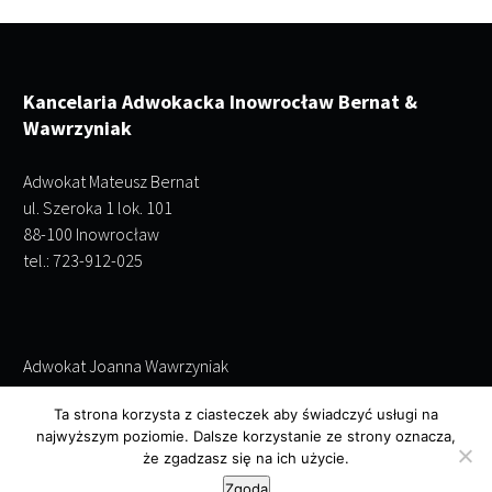
Kancelaria Adwokacka Inowrocław Bernat &
Wawrzyniak
Adwokat Mateusz Bernat
ul. Szeroka 1 lok. 101
88-100 Inowrocław
tel.: 723-912-025
Adwokat Joanna Wawrzyniak
ul. Szeroka 1 lok. 101
Ta strona korzysta z ciasteczek aby świadczyć usługi na
88-100 Inowrocław
najwyższym poziomie. Dalsze korzystanie ze strony oznacza,
tel.: 695-243-952
że zgadzasz się na ich użycie.
Zgoda