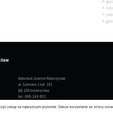
gru
lis
paź
gru
cław
Adwokat Joanna Wawrzyniak
ul. Szeroka 1 lok. 101
88-100 Inowrocław
tel.: 695-243-952
czyć usługi na najwyższym poziomie. Dalsze korzystanie ze strony oznac