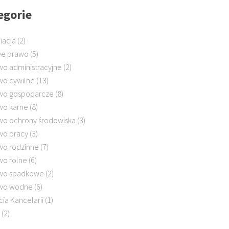
egorie
iacja
(2)
e prawo
(5)
wo administracyjne
(2)
wo cywilne
(13)
wo gospodarcze
(8)
wo karne
(8)
wo ochrony środowiska
(3)
wo pracy
(3)
wo rodzinne
(7)
wo rolne
(6)
wo spadkowe
(2)
wo wodne
(6)
cia Kancelarii
(1)
(2)