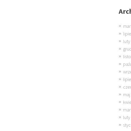
Arc
mar
lipi
luty
gru
lis
paź
wrz
lipi
cze
maj
kwi
mar
luty
sty