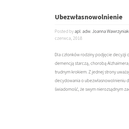
Ubezwłasnowolnienie
Posted by
apl. adw. Joanna Wawrzynia
czerwca, 2018
Dla członków rodziny podjęcie decyzji 
demencją starczą, chorobą Alzhaimera, 
trudnym krokiem. Z jednej strony uważa
decydowania o ubezwłasnowolnieniu dane
świadomość, że swym nierozsądnym z