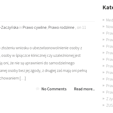
Kat
Med
Now
k-Zaczyńska
in
Prawo cywilne
,
Prawo rodzinne
, on 11
Pra
Pra
Pra
o złożeniu wniosku o ubezwłasnowolnienie osoby z
Pra
osoby w śpiączce klinicznej czy uzależnionej jest
Pra
ją oni, że nie są uprawnieni do samodzielnego
Pra
j osoby bez jej zgody, z drugiej zaś mają oni pełną
Pra
achowaniem […]
Pra
Pra
No Comments
Read more...
Pra
Z ży
ZUS