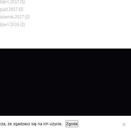
dzień 2017
(5)
topad 2017
(5)
dziernik 2017
(2)
dzień 2016
(2)
za, że zgadzasz się na ich użycie.
Zgoda