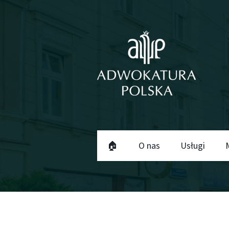
🏠
O nas
Usługi