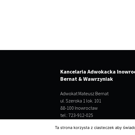
Kancelaria Adwokacka Inowro
Bernat & Wawrzyniak
Adwokat Mateusz Bernat
ul. Szeroka 1 lok. 101
88-100 Inowrocław
tel.: 723-912-025
Ta strona korzysta z ciasteczek aby świad