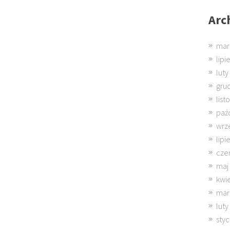
Arc
mar
lipi
luty
gru
lis
paź
wrz
lipi
cze
maj
kwi
mar
luty
sty