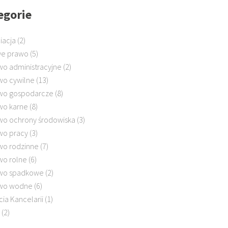
egorie
iacja
(2)
e prawo
(5)
wo administracyjne
(2)
wo cywilne
(13)
wo gospodarcze
(8)
wo karne
(8)
wo ochrony środowiska
(3)
wo pracy
(3)
wo rodzinne
(7)
wo rolne
(6)
wo spadkowe
(2)
wo wodne
(6)
cia Kancelarii
(1)
(2)