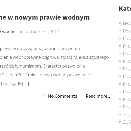
Kat
ne w nowym prawie wodnym
Med
Now
o wodne
, on 24 listopada, 2017
Pra
Pra
ną przepisy dotyczące wydawania pozwoleń
Pra
wolenie wodnoprawne odgrywa istotną role dla zgodnego
Pra
jrzeć się tym zmianom. Charakter pozwolenia
Pra
 20 lipca 2017 roku –prawo wodne pozwolenie
Pra
 tzw. zgody […]
Pra
Pra
No Comments
Read more...
Pra
Pra
Z ży
ZUS