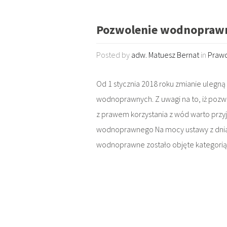
Pozwolenie wodnopraw
Posted by
adw. Matuesz Bernat
in
Praw
Od 1 stycznia 2018 roku zmianie uleg
wodnoprawnych. Z uwagi na to, iż poz
z prawem korzystania z wód warto przy
wodnoprawnego Na mocy ustawy z dnia
wodnoprawne zostało objęte kategorią