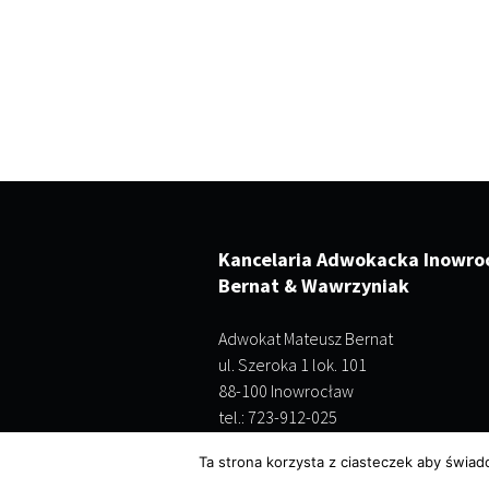
Kancelaria Adwokacka Inowro
Bernat & Wawrzyniak
Adwokat Mateusz Bernat
ul. Szeroka 1 lok. 101
88-100 Inowrocław
tel.: 723-912-025
Ta strona korzysta z ciasteczek aby świad