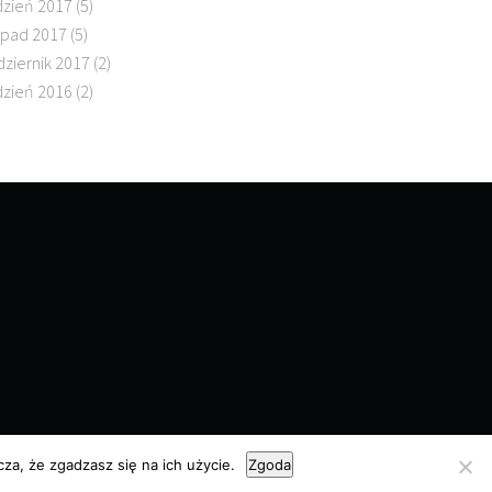
dzień 2017
(5)
topad 2017
(5)
dziernik 2017
(2)
dzień 2016
(2)
za, że zgadzasz się na ich użycie.
Zgoda