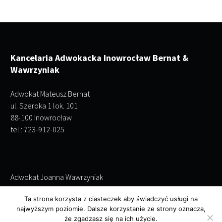
Kancelaria Adwokacka Inowrocław Bernat &
Wawrzyniak
Adwokat Mateusz Bernat
ul. Szeroka 1 lok. 101
88-100 Inowrocław
tel.: 723-912-025
Adwokat Joanna Wawrzyniak
ul. Szeroka 1 lok. 101
Ta strona korzysta z ciasteczek aby świadczyć usługi na
88-100 Inowrocław
najwyższym poziomie. Dalsze korzystanie ze strony oznacza,
tel.: 695-243-952
że zgadzasz się na ich użycie.