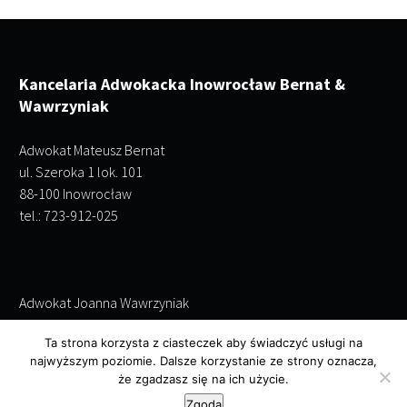
Kancelaria Adwokacka Inowrocław Bernat &
Wawrzyniak
Adwokat Mateusz Bernat
ul. Szeroka 1 lok. 101
88-100 Inowrocław
tel.: 723-912-025
Adwokat Joanna Wawrzyniak
ul. Szeroka 1 lok. 101
Ta strona korzysta z ciasteczek aby świadczyć usługi na
88-100 Inowrocław
najwyższym poziomie. Dalsze korzystanie ze strony oznacza,
tel.: 695-243-952
że zgadzasz się na ich użycie.
Zgoda