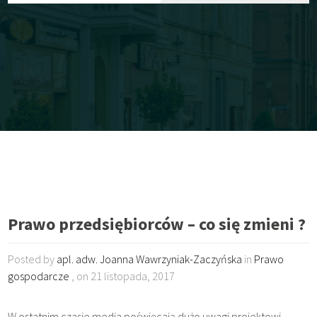
Prawo przedsiębiorców – co się zmieni ?
Posted by
apl. adw. Joanna Wawrzyniak-Zaczyńska
in
Prawo
gospodarcze
, on 21 listopada, 2017
W ostatnim czasie media poświęcają dużo uwagi projektowi