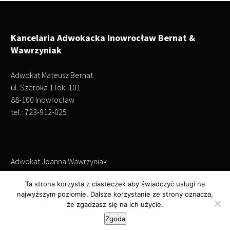
Kancelaria Adwokacka Inowrocław Bernat &
Wawrzyniak
Adwokat Mateusz Bernat
ul. Szeroka 1 lok. 101
88-100 Inowrocław
tel.: 723-912-025
Adwokat Joanna Wawrzyniak
ul. Szeroka 1 lok. 101
Ta strona korzysta z ciasteczek aby świadczyć usługi na
88-100 Inowrocław
najwyższym poziomie. Dalsze korzystanie ze strony oznacza,
tel.: 695-243-952
że zgadzasz się na ich użycie.
Zgoda